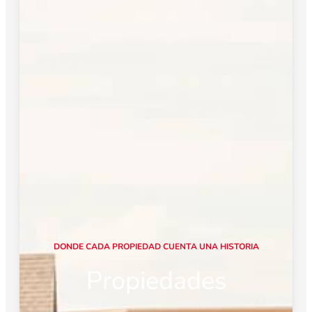
D
O
N
D
E
C
A
D
A
P
R
O
P
I
E
D
A
D
C
U
E
N
T
A
U
N
A
H
I
S
T
O
R
I
A
Propiedades