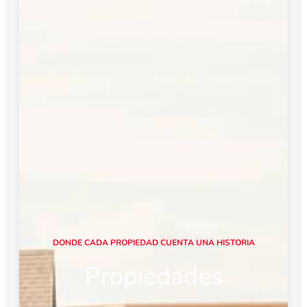
D
O
N
D
E
C
A
D
A
P
R
O
P
I
E
D
A
D
C
U
E
N
T
A
U
N
A
H
I
S
T
O
R
I
A
Propiedades