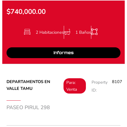
$740,000.00
2 Habitaciones
1 Baños
Informes
DEPARTAMENTOS EN
8107
Property
Para:
VALLE TAMU
Venta
ID:
PASEO PIRUL 298