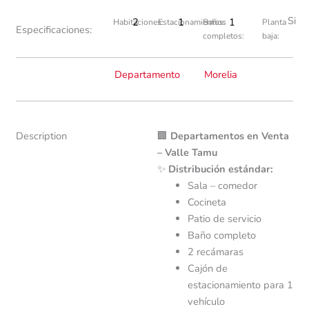
Si
2
1
1
Habitaciones:
Estacionamientos:
Baños
Planta
Especificaciones:
completos:
baja:
Departamento
Morelia
Description
🏢
Departamentos en Venta
– Valle Tamu
✨
Distribución estándar:
Sala – comedor
Cocineta
Patio de servicio
Baño completo
2 recámaras
Cajón de
estacionamiento para 1
vehículo