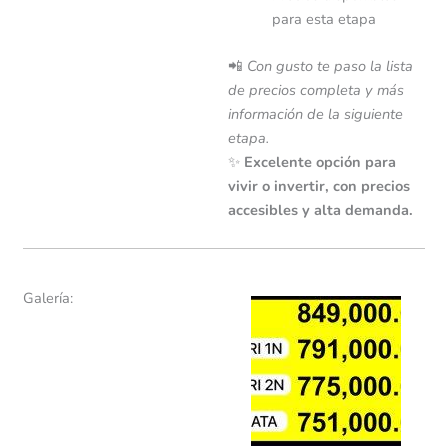
para esta etapa
📲
Con gusto te paso la lista
de precios completa y más
información de la siguiente
etapa.
✨
Excelente opción para
vivir o invertir, con precios
accesibles y alta demanda.
Galería: