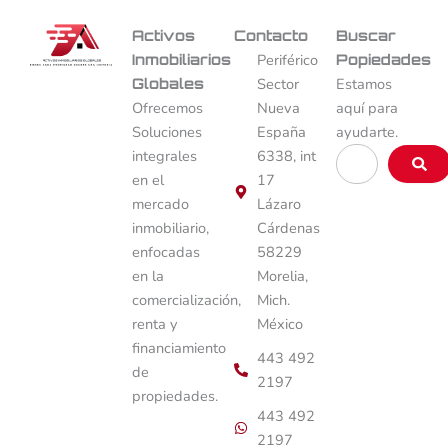
Activos
Contacto
Buscar
Inmobiliarios
Periférico
Popiedades
Globales
Sector
Estamos
Ofrecemos
Nueva
aquí para
Soluciones
España
ayudarte.
Buscar
integrales
6338, int
…
en el
17
mercado
Lázaro
inmobiliario,
Cárdenas
enfocadas
58229
en la
Morelia,
comercialización,
Mich.
renta y
México
financiamiento
443 492
de
2197
propiedades.
443 492
2197