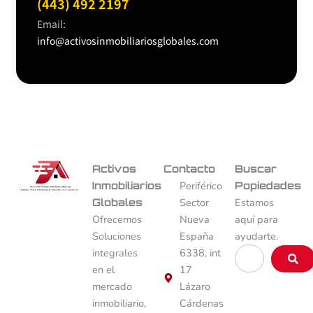
(443) 492 2197
Email:
info@activosinmobiliariosglobales.com
Activos
Contacto
Buscar
Inmobiliarios
Periférico
Popiedades
Globales
Sector
Estamos
Ofrecemos
Nueva
aquí para
Soluciones
España
ayudarte.
Buscar
integrales
6338, int
…
en el
17
mercado
Lázaro
inmobiliario,
Cárdenas