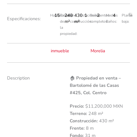
Si
15
248
430
1
2
4
Habitaciones:
Tamaño
En
Estacionamientos:
Baños
Medios
Planta
Especificaciones:
m²
m²
de
construcción:
completos:
Baños:
baja:
la
propiedad:
inmueble
Morelia
Description
🏠
Propiedad en venta –
Bartolomé de las Casas
#425, Col. Centro
Precio:
$11,200,000 MXN
Terreno:
248 m²
Construcción:
430 m²
Frente:
8 m
Fondo:
31 m