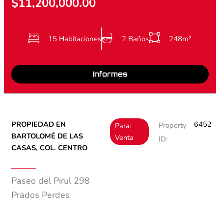
$11,200,000.00
15 Habitaciones
2 Baños
248m²
Informes
PROPIEDAD EN
6452
Property
Para:
BARTOLOMÉ DE LAS
Venta
ID:
CASAS, COL. CENTRO
Paseo del Pirul 298
Prados Perdes