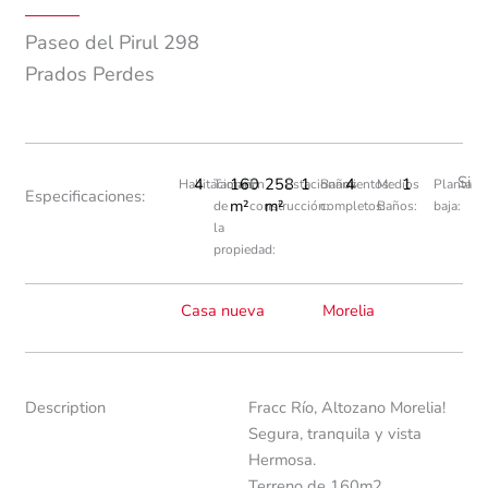
Paseo del Pirul 298
Prados Perdes
Si
4
160
258
1
4
1
Habitaciones:
Tamaño
En
Estacionamientos:
Baños
Medios
Planta
Especificaciones:
m²
m²
de
construcción:
completos:
Baños:
baja:
la
propiedad:
Casa nueva
Morelia
Description
Fracc Río, Altozano Morelia!
Segura, tranquila y vista
Hermosa.
Terreno de 160m2