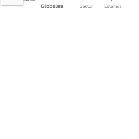
Globales
Sector
Estamos
Ofrecemos
Nueva
aquí para
Soluciones
España
ayudarte.
Buscar
integrales
6338, int
…
en el
17
mercado
Lázaro
inmobiliario,
Cárdenas
enfocadas
58229
en la
Morelia,
comercialización,
Mich.
renta y
México
financiamiento
443 492
de
2197
propiedades.
443 492
2197
info@activosinmobiliariosglo
Elemento