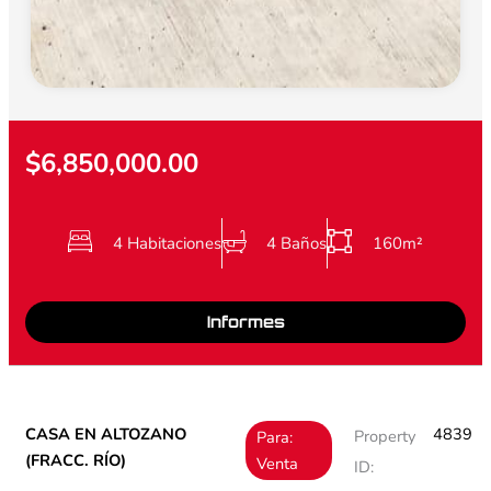
$6,850,000.00
4 Habitaciones
4 Baños
160m²
Informes
CASA EN ALTOZANO
4839
Property
Para:
(FRACC. RÍO)
Venta
ID: