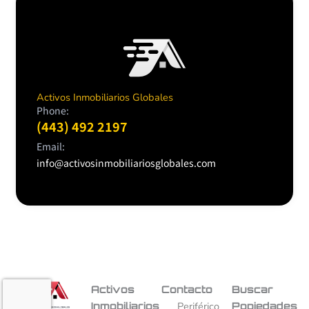
Activos Inmobiliarios Globales
Phone:
(443) 492 2197
Email:
info@activosinmobiliariosglobales.com
Activos
Contacto
Buscar
Inmobiliarios
Periférico
Popiedades