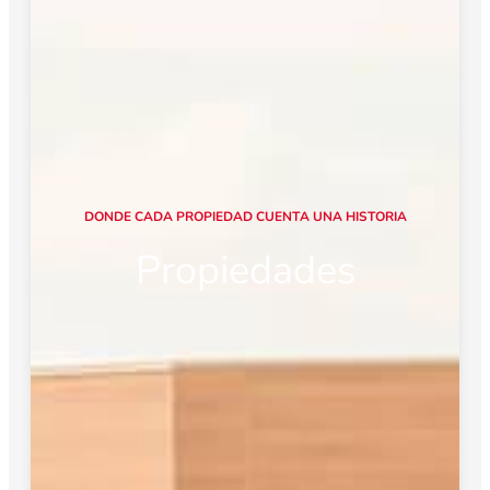
D
O
N
D
E
C
A
D
A
P
R
O
P
I
E
D
A
D
C
U
E
N
T
A
U
N
A
H
I
S
T
O
R
I
A
Propiedades