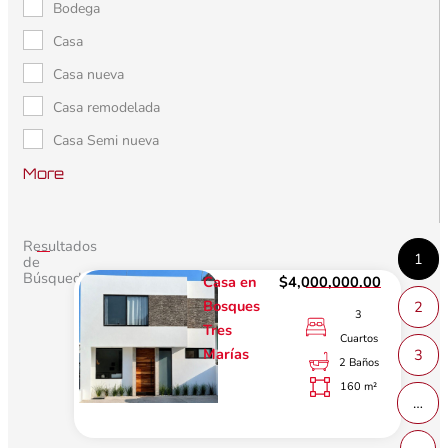
Bodega
Casa
Casa nueva
Casa remodelada
Casa Semi nueva
More
Resultados
1
de
Búsqueda
Casa en
$4,000,000.00
Bosques
2
3
Tres
Cuartos
Marías
3
2 Baños
160 m²
…