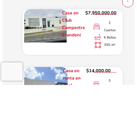
›
Casa en
$7,950,000.00
Club
3
Campestre
Cuartos
Erandeni
4 Baños
350 m²
Casa en
$14,000.00
renta en
3
Real
Cuartos
Castillejo
2 Baños