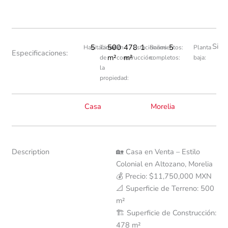
Si
5
500
478
1
5
Habitaciones:
Tamaño
En
Estacionamientos:
Baños
Planta
Especificaciones:
m²
m²
de
construcción:
completos:
baja:
la
propiedad:
Casa
Morelia
Description
🏡 Casa en Venta – Estilo
Colonial en Altozano, Morelia
💰 Precio: $11,750,000 MXN
📐 Superficie de Terreno: 500
m²
🏗️ Superficie de Construcción:
478 m²