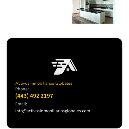
Activos Inmobiliarios Globales
Phone:
(443) 492 2197
Email:
info@activosinmobiliariosglobales.com