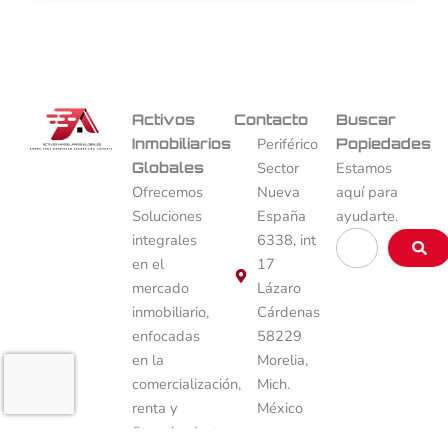
Activos
Contacto
Buscar
Inmobiliarios
Periférico
Popiedades
Globales
Sector
Estamos
Ofrecemos
Nueva
aquí para
Soluciones
España
ayudarte.
Buscar
integrales
6338, int
…
en el
17
mercado
Lázaro
inmobiliario,
Cárdenas
enfocadas
58229
en la
Morelia,
comercialización,
Mich.
renta y
México
financiamiento
443 492