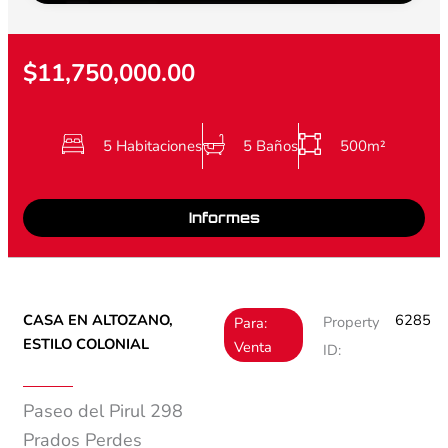
$11,750,000.00
5 Habitaciones
5 Baños
500m²
Informes
CASA EN ALTOZANO,
6285
Property
Para:
ESTILO COLONIAL
Venta
ID:
Paseo del Pirul 298
Prados Perdes