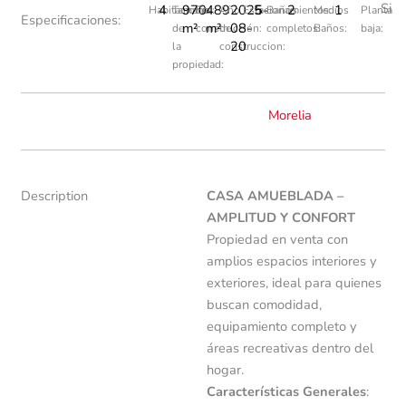
Si
4
970
489
2025-
5
2
1
Habitaciones:
Tamaño
En
Año
Estacionamientos:
Baños
Medios
Planta
Especificaciones:
m²
m²
08-
de
construcción:
de
completos:
Baños:
baja:
20
la
construccion:
propiedad:
Morelia
Description
CASA AMUEBLADA –
AMPLITUD Y CONFORT
Propiedad en venta con
amplios espacios interiores y
exteriores, ideal para quienes
buscan comodidad,
equipamiento completo y
áreas recreativas dentro del
hogar.
Características Generales
: