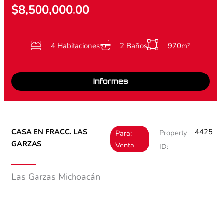
$8,500,000.00
4 Habitaciones
2 Baños
970m²
Informes
CASA EN FRACC. LAS
4425
Property
Para:
GARZAS
Venta
ID:
Las Garzas Michoacán