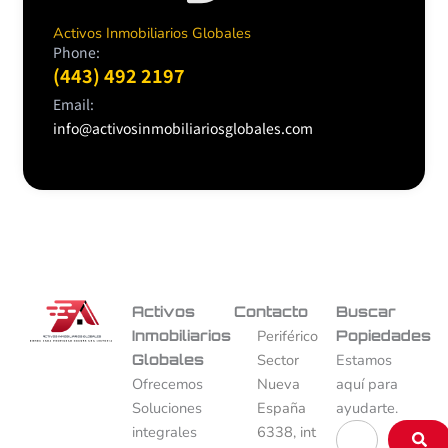
Activos Inmobiliarios Globales
Phone:
(443) 492 2197
Email:
info@activosinmobiliariosglobales.com
Activos
Contacto
Buscar
Inmobiliarios
Periférico
Popiedades
Globales
Sector
Estamos
Ofrecemos
Nueva
aquí para
Soluciones
España
ayudarte.
Buscar
integrales
6338, int