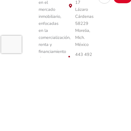
…
en el
17
mercado
Lázaro
inmobiliario,
Cárdenas
enfocadas
58229
en la
Morelia,
comercialización,
Mich.
renta y
México
financiamiento
443 492
de
2197
propiedades.
443 492
2197
info@activosinmobiliariosglo
Elemento
de lista