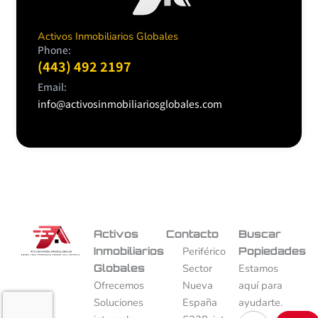
Activos Inmobiliarios Globales
Phone:
(443) 492 2197
Email:
info@activosinmobiliariosglobales.com
Activos
Contacto
Buscar
Inmobiliarios
Periférico
Popiedades
Globales
Sector
Estamos
Ofrecemos
Nueva
aquí para
Soluciones
España
ayudarte.