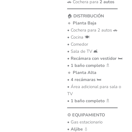
🚗 Cochera para
2 autos
━━━━━━━━━━━━━━━━━━━
🏠
DISTRIBUCIÓN
🔹
Planta Baja
• Cochera para 2 autos 🚗
• Cocina 🍽️
• Comedor
• Sala de TV 🛋️
•
Recámara con vestidor
🛏️
•
1 baño completo
🚿
🔹
Planta Alta
•
4 recámaras
🛏️
• Área adicional para sala o
TV
•
1 baño completo
🚿
━━━━━━━━━━━━━━━━━━━
⚙️
EQUIPAMIENTO
• Gas estacionario
•
Aljibe
💧