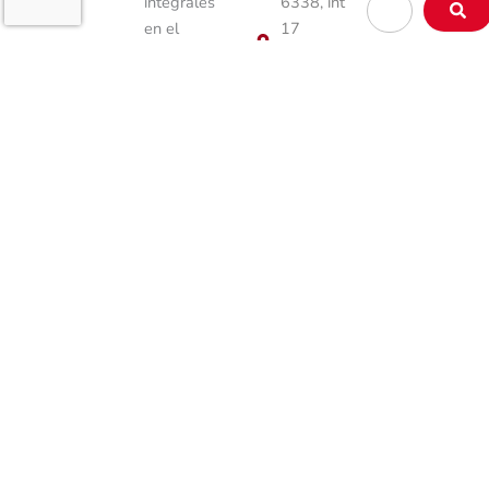
Buscar
integrales
6338, int
…
en el
17
mercado
Lázaro
inmobiliario,
Cárdenas
enfocadas
58229
en la
Morelia,
comercialización,
Mich.
renta y
México
financiamiento
443 492
de
2197
propiedades.
443 492
2197
info@activosinmobiliariosglo
Elemento
de lista