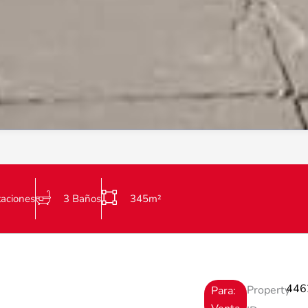
taciones
3 Baños
345m²
446
Property
Para: