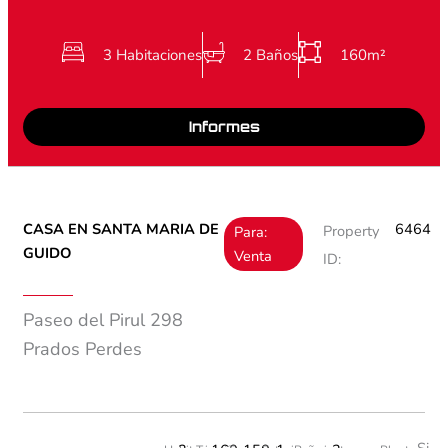
3 Habitaciones
2 Baños
160m²
Informes
CASA EN SANTA MARIA DE
6464
Property
Para:
GUIDO
Venta
ID:
Paseo del Pirul 298
Prados Perdes
Si