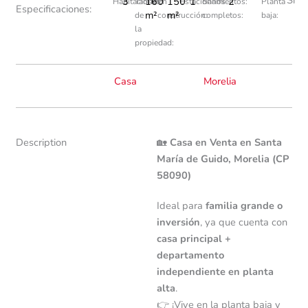
3
160
150
1
2
Habitaciones:
Tamaño
En
Estacionamientos:
Baños
Planta
Especificaciones:
m²
m²
de
construcción:
completos:
baja:
la
propiedad:
Casa
Morelia
Description
🏡
Casa en Venta en Santa
María de Guido, Morelia (CP
58090)
Ideal para
familia grande o
inversión
, ya que cuenta con
casa principal +
departamento
independiente en planta
alta
.
👉 ¡Vive en la planta baja y