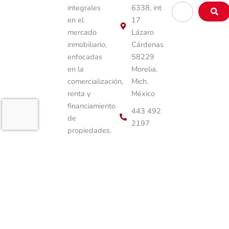
Buscar
integrales
6338, int
…
en el
17
mercado
Lázaro
inmobiliario,
Cárdenas
enfocadas
58229
en la
Morelia,
comercialización,
Mich.
renta y
México
financiamiento
443 492
de
2197
propiedades.
443 492
2197
info@activosinmobiliariosglo
Elemento
de lista