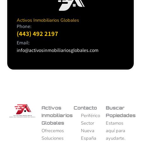
Activos Inmobiliarios Globales
Phone:
(443) 492 2197
Email:
info@activosinmobiliariosglobales.com
Activos
Contacto
Buscar
Inmobiliarios
Periférico
Popiedades
Globales
Sector
Estamos
Ofrecemos
Nueva
aquí para
Soluciones
España
ayudarte.