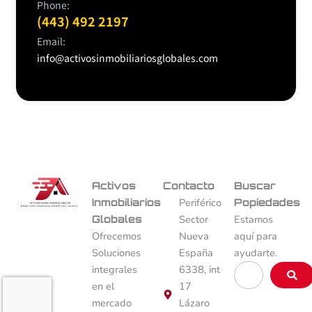
Phone:
(443) 492 2197
Email:
info@activosinmobiliariosglobales.com
Activos
Contacto
Buscar
Inmobiliarios
Periférico
Popiedades
Globales
Sector
Estamos
Ofrecemos
Nueva
aquí para
Soluciones
España
ayudarte.
Buscar
integrales
6338, int
…
en el
17
mercado
Lázaro