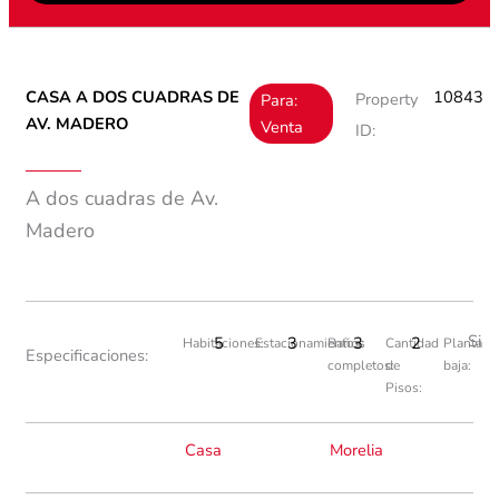
CASA A DOS CUADRAS DE
10843
Property
Para:
AV. MADERO
Venta
ID:
A dos cuadras de Av.
Madero
Si
5
3
3
2
Habitaciones:
Estacionamientos:
Baños
Cantidad
Planta
Especificaciones:
completos:
de
baja:
Pisos:
Casa
Morelia